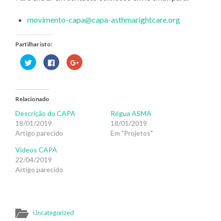
movimento-capa@capa-asthmarightcare.org
Partilhar isto:
Carregue
Clique
Click
aqui
para
to
para
partilhar
share
partilhar
no
on
no
Facebook
Google+
Twitter
(Opens
(Opens
(Opens
in
in
Relacionado
in
new
new
new
window)
window)
Descrição do CAPA
Régua ASMA
window)
18/01/2019
18/01/2019
Artigo parecido
Em "Projetos"
Vídeos CAPA
22/04/2019
Artigo parecido
Uncategorized